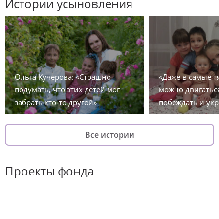
Истории усыновления
Ольга Кучерова: «Страшно
«Даже в самые 
подумать, что этих детей мог
можно двигаться
забрать кто-то другой»
побеждать и укр
Все истории
Проекты фонда