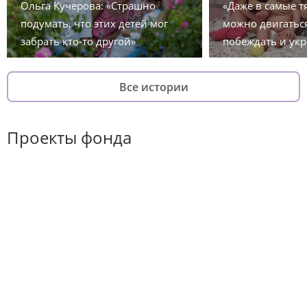
Ольга Кучерова: «Страшно
«Даже в самые 
подумать, что этих детей мог
можно двигаться
забрать кто-то другой»
побеждать и укр
Все истории
Проекты фонда