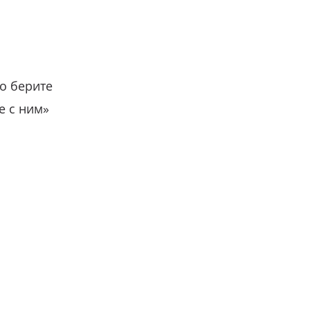
о берите
е с ним»