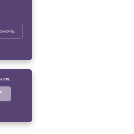
помочь
нии.