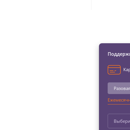
Изменяйте жи
Поддержи
Кар
Разова
Ежемесячн
Выбери