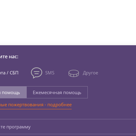
зни детей из детских домов 
те нас:
та / СБП
SMS
Другое
я помощь
Ежемесячная помощь
ые пожертвования - подробнее
те программу