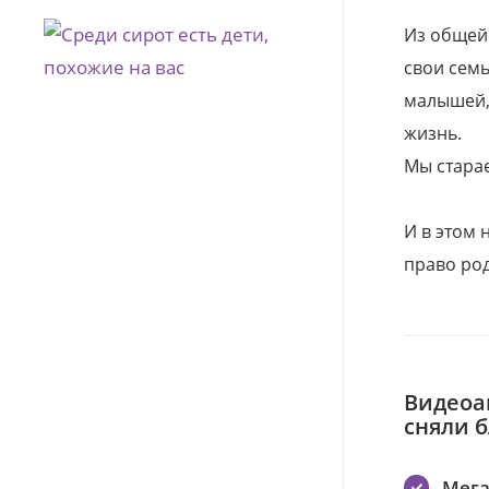
Из общей
свои семь
малышей, 
жизнь.
Мы стара
И в этом
право род
Видеоа
сняли 
Мег