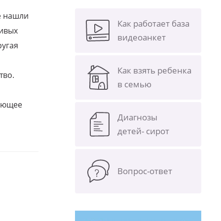
е нашли
Как работает база
ливых
видеоанкет
ругая
Как взять ребенка
тво.
в семью
щающее
Диагнозы
детей- сирот
Вопрос-ответ