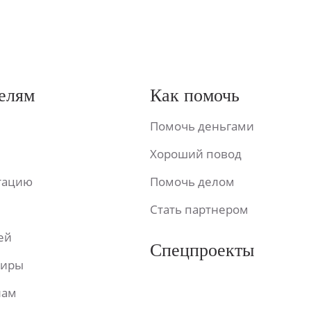
елям
Как помочь
Помочь деньгами
Хороший повод
ьтацию
Помочь делом
Стать партнером
ей
Спецпроекты
фиры
лам