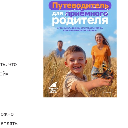
ть, что
гой»
можно
реплять