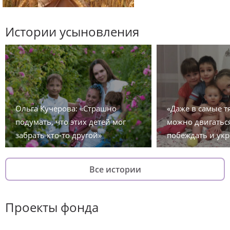
Истории усыновления
Ольга Кучерова: «Страшно
«Даже в самые 
подумать, что этих детей мог
можно двигаться
забрать кто-то другой»
побеждать и укр
Все истории
Проекты фонда