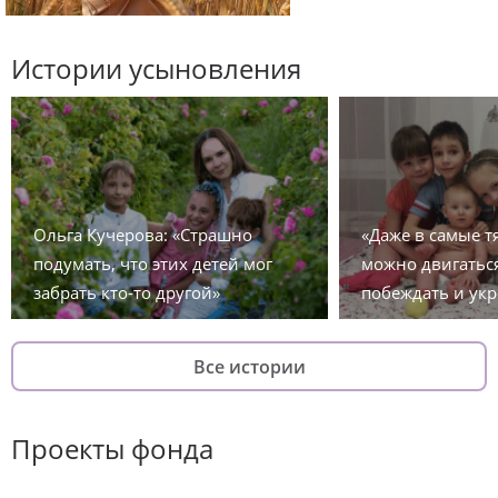
Истории усыновления
Ольга Кучерова: «Страшно
«Даже в самые 
подумать, что этих детей мог
можно двигаться
забрать кто-то другой»
побеждать и укр
Все истории
Проекты фонда