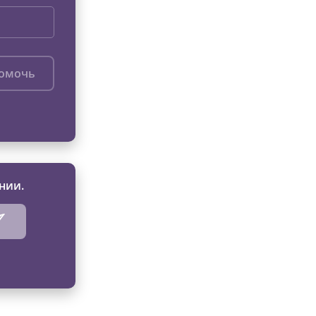
помочь
нии.