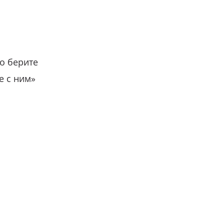
о берите
е с ним»