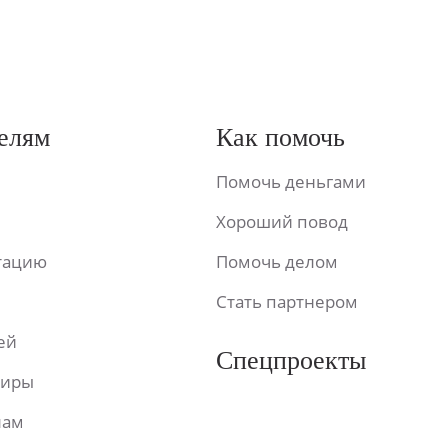
елям
Как помочь
Помочь деньгами
Хороший повод
ьтацию
Помочь делом
Стать партнером
ей
Спецпроекты
фиры
лам