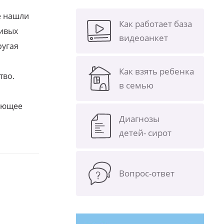
е нашли
Как работает база
ливых
видеоанкет
ругая
Как взять ребенка
тво.
в семью
щающее
Диагнозы
детей- сирот
Вопрос-ответ