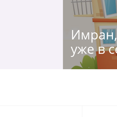
Имран,
уже в с