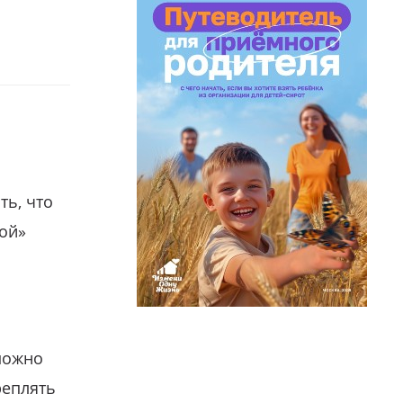
ть, что
гой»
можно
реплять