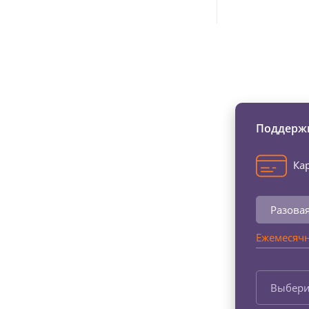
Изменяйте жи
Поддержи
Кар
Разова
Ежемесячн
Выбери