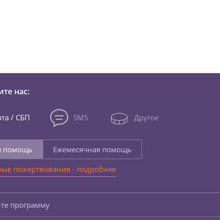
зни детей из детских домов 
те нас:
та / СБП
SMS
Другое
я помощь
Ежемесячная помощь
ые пожертвования - подробнее
те программу