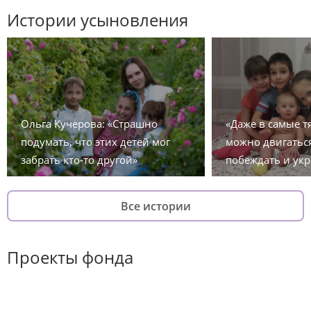
Истории усыновления
Ольга Кучерова: «Страшно
«Даже в самые 
подумать, что этих детей мог
можно двигаться
забрать кто-то другой»
побеждать и укр
Все истории
Проекты фонда