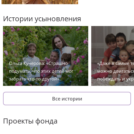
Истории усыновления
Ольга Кучерова: «Страшно
«Даже в самые 
подумать, что этих детей мог
можно двигаться
забрать кто-то другой»
побеждать и укр
Все истории
Проекты фонда