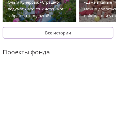
Ольга Кучерова: «Страшно
«Даже в самые 
подумать, что этих детей мог
можно двигаться
забрать кто-то другой»
побеждать и укр
Все истории
Проекты фонда