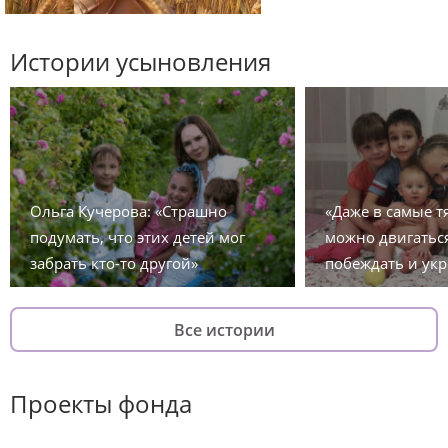
Истории усыновления
Ольга Кучерова: «Страшно
«Даже в самые 
подумать, что этих детей мог
можно двигаться
забрать кто-то другой»
побеждать и укр
Все истории
Проекты фонда