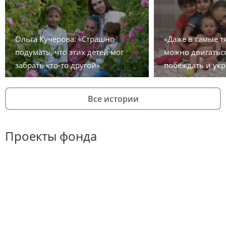
Ольга Кучерова: «Страшно
«Даже в самые 
подумать, что этих детей мог
можно двигаться
забрать кто-то другой»
побеждать и укр
Все истории
Проекты фонда