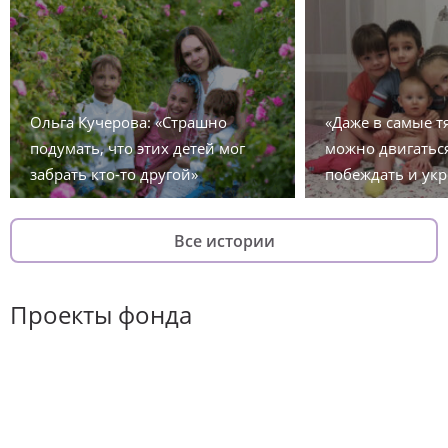
Ольга Кучерова: «Страшно
«Даже в самые 
подумать, что этих детей мог
можно двигаться
забрать кто-то другой»
побеждать и укр
Все истории
Проекты фонда