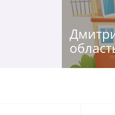
Дмитри
област