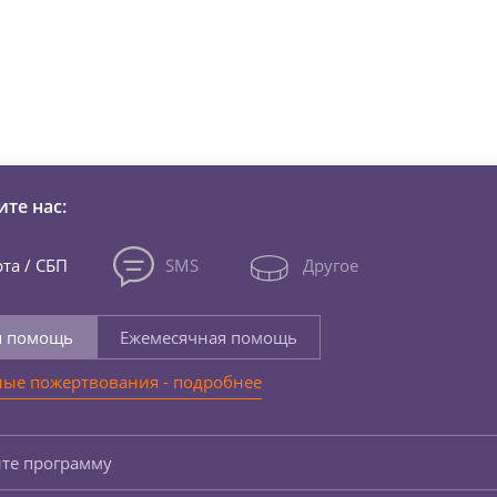
зни детей из детских домов 
те нас:
та / СБП
SMS
Другое
я помощь
Ежемесячная помощь
ые пожертвования - подробнее
те программу