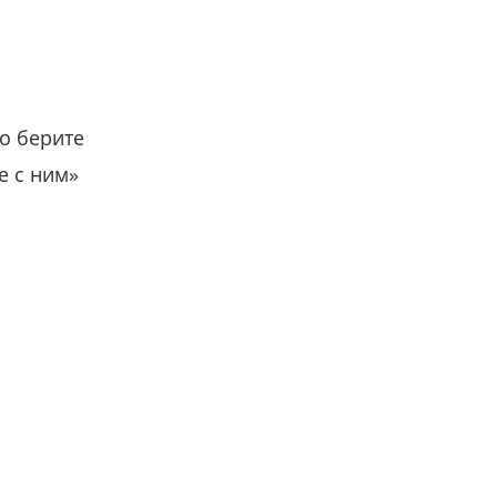
о берите
е с ним»