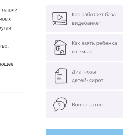
е нашли
Как работает база
ливых
видеоанкет
ругая
Как взять ребенка
тво.
в семью
щающее
Диагнозы
детей- сирот
Вопрос-ответ