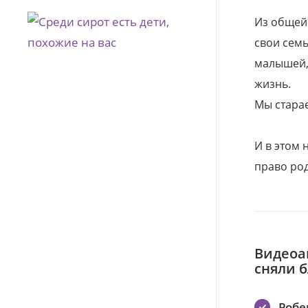
Из общей
свои семь
малышей, 
жизнь.
Мы стара
И в этом
право род
Видеоа
сняли 
Робе