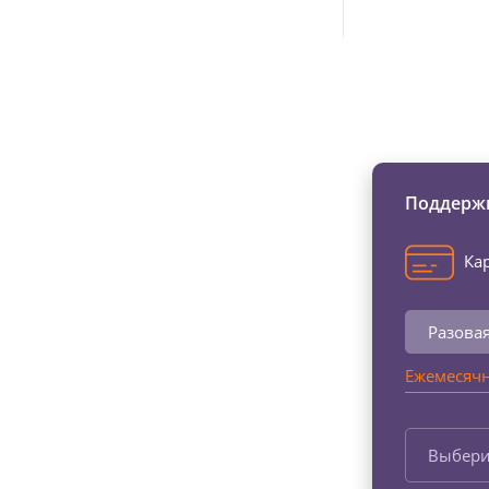
Изменяйте жи
Поддержи
Кар
Разова
Ежемесячн
Выбери