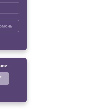
помочь
нии.