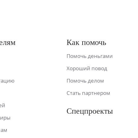
елям
Как помочь
Помочь деньгами
Хороший повод
ьтацию
Помочь делом
Стать партнером
ей
Спецпроекты
фиры
лам