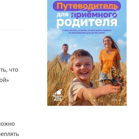
ть, что
гой»
можно
реплять