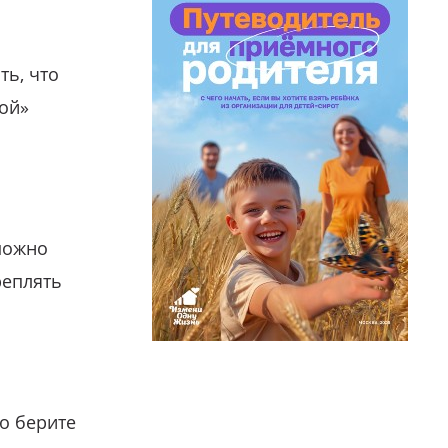
ть, что
гой»
можно
реплять
о берите