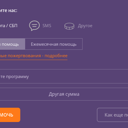
те нас:
та / СБП
SMS
Другое
я помощь
Ежемесячная помощь
ые пожертвования - подробнее
те программу
Другая сумма
МОЧЬ
Как еще 