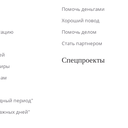
Помочь деньгами
Хороший повод
ьтацию
Помочь делом
Стать партнером
ей
Спецпроекты
фиры
лам
одный период"
важных дней"