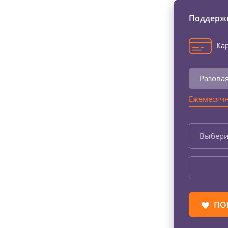
Поддержи
Кар
Разова
Ежемесячн
Выбери
ПО