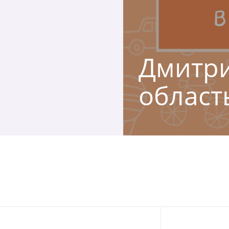
Дмитри
област