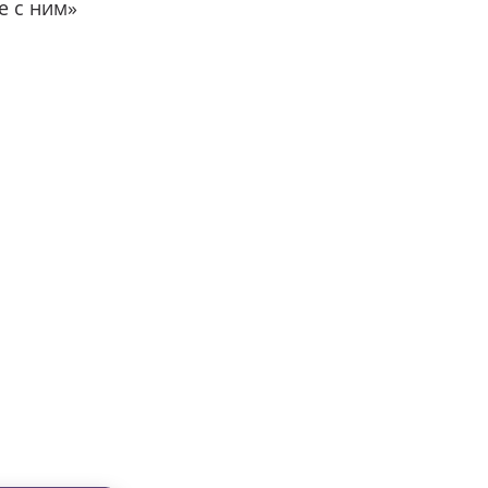
е с ним»
вместе с нами