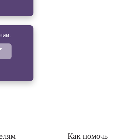
нии.
елям
Как помочь