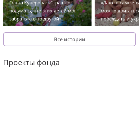
Ольга Кучерова: «Страшно
«Даже в самые 
подумать, что этих детей мог
можно двигаться
забрать кто-то другой»
побеждать и укр
Все истории
Проекты фонда