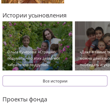
Истории усыновления
Ольга Кучерова: «Страшно
«Даже в самые 
подумать, что этих детей мог
можно двигаться
забрать кто-то другой»
побеждать и укр
Все истории
Проекты фонда