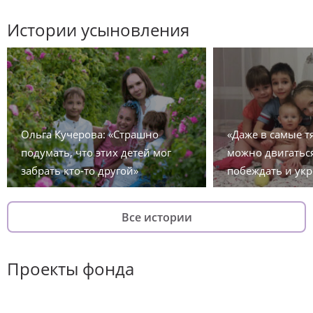
Истории усыновления
Ольга Кучерова: «Страшно
«Даже в самые 
подумать, что этих детей мог
можно двигаться
забрать кто-то другой»
побеждать и укр
Все истории
Проекты фонда