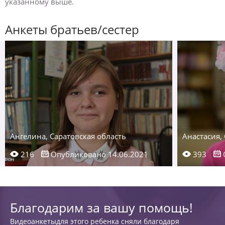
указанному выше.
Анкеты братьев/сестер
Ангелина, Саратовская область
Анастасия,
216
Опубликовано 14.06.2021
393
Благодарим за вашу помощь!
Видеоанкетыдля этого ребенка сняли благодаря