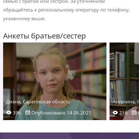
семью с братом или сестрой. За уточнением
обращайтесь к региональному оператору по телефону,
указанному выше.
Анкеты братьев/сестер
Диана, Саратовская область
Ангелина, 
396
Опубликовано 14.06.2021
216