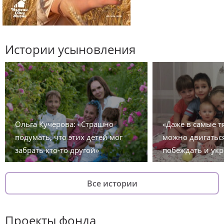
Истории усыновления
Ольга Кучерова: «Страшно
«Даже в самые 
подумать, что этих детей мог
можно двигаться
забрать кто-то другой»
побеждать и укр
Все истории
Проекты фонда