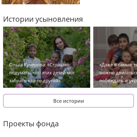
Истории усыновления
Ольга Кучерова: «Страшно
«Даже в самые 
подумать, что этих детей мог
можно двигаться
забрать кто-то другой»
побеждать и укр
Все истории
Проекты фонда