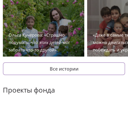
Ольга Кучерова: «Страшно
«Даже в самые 
подумать, что этих детей мог
можно двигаться
забрать кто-то другой»
побеждать и укр
Все истории
Проекты фонда