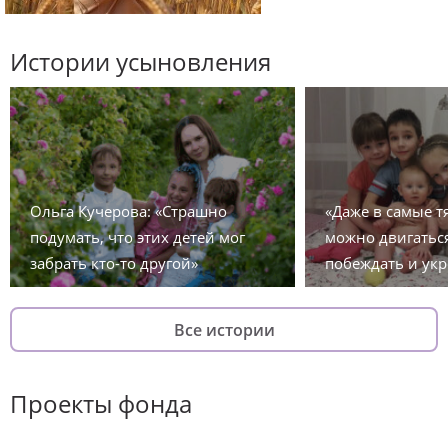
Истории усыновления
Ольга Кучерова: «Страшно
«Даже в самые 
подумать, что этих детей мог
можно двигаться
забрать кто-то другой»
побеждать и укр
Все истории
Проекты фонда