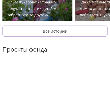
Ольга Кучерова: «Страшно
«Даже в самые 
подумать, что этих детей мог
можно двигаться
забрать кто-то другой»
побеждать и укр
Все истории
Проекты фонда