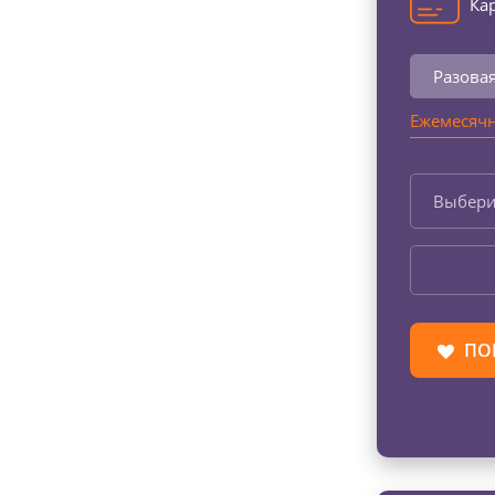
Кар
Разова
Ежемесячн
Выбери
ПО