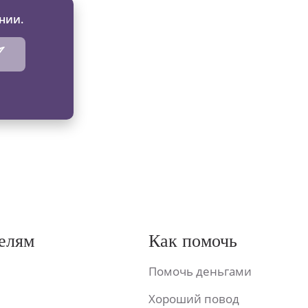
нии.
елям
Как помочь
Помочь деньгами
Хороший повод