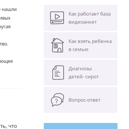
е нашли
Как работает база
ливых
видеоанкет
ругая
Как взять ребенка
тво.
в семью
щающее
Диагнозы
детей- сирот
Вопрос-ответ
ть, что