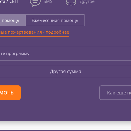
та / СБП
SMS
Другое
я помощь
Ежемесячная помощь
ые пожертвования - подробнее
те программу
Другая сумма
МОЧЬ
Как еще 