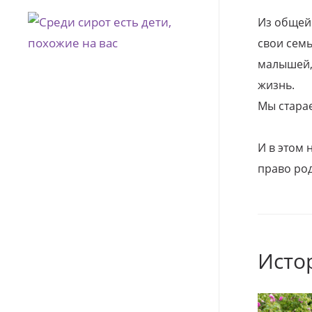
Из общей
свои семь
малышей, 
жизнь.
Мы стара
И в этом
право род
Исто