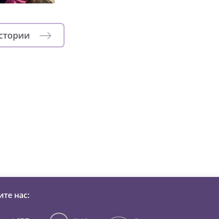
истории
зни детей из детских домов 
те нас: