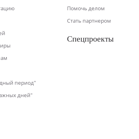
ьтацию
Помочь делом
Стать партнером
ей
Спецпроекты
фиры
лам
одный период"
важных дней"