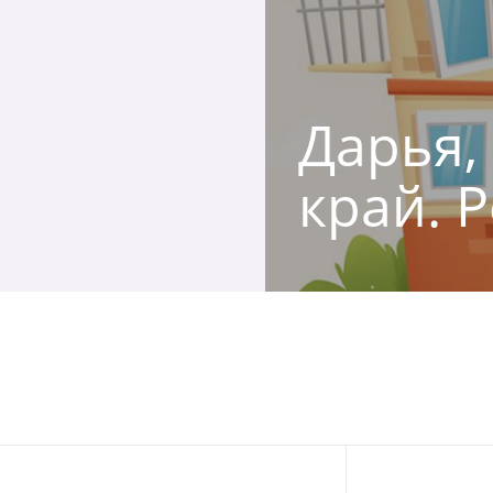
Дарья,
край. 