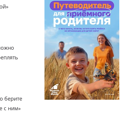
гой»
можно
реплять
о берите
е с ним»