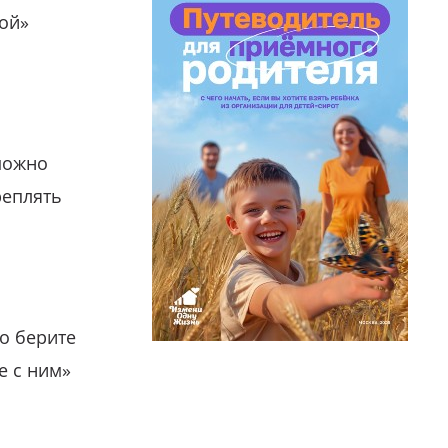
гой»
можно
реплять
о берите
е с ним»