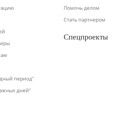
ьтацию
Помочь делом
Стать партнером
ей
Спецпроекты
фиры
лам
одный период"
важных дней"