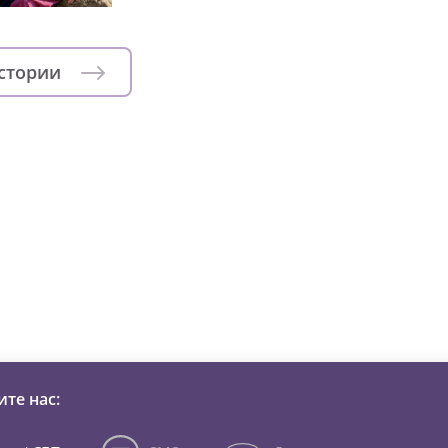
истории
зни детей из детских домов 
те нас: