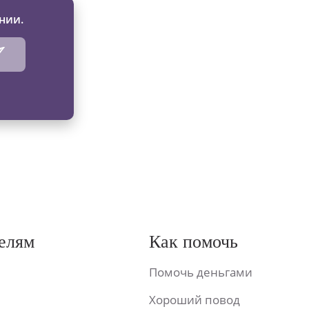
нии.
елям
Как помочь
Помочь деньгами
Хороший повод