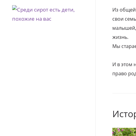
Из общей
свои семь
малышей, 
жизнь.
Мы стара
И в этом
право род
Исто