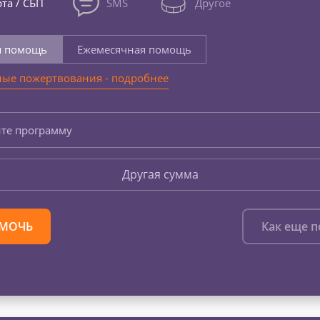
та / СБП
SMS
Другое
я помощь
Ежемесячная помощь
ые пожертвования - подробнее
те программу
Другая сумма
МОЧЬ
Как еще 