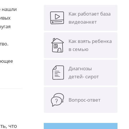
е нашли
Как работает база
ливых
видеоанкет
ругая
Как взять ребенка
тво.
в семью
щающее
Диагнозы
детей- сирот
Вопрос-ответ
ть, что