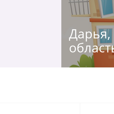
Дарья,
област