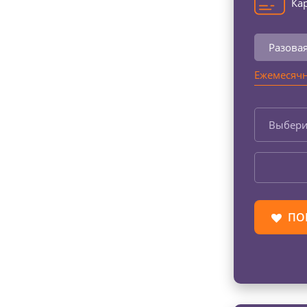
Кар
Разова
Ежемесячн
Выбери
ПО