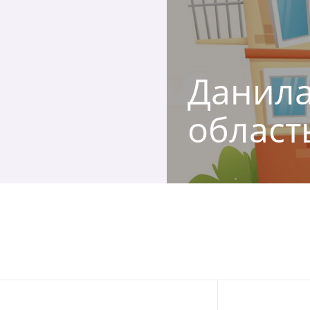
Данила,
област