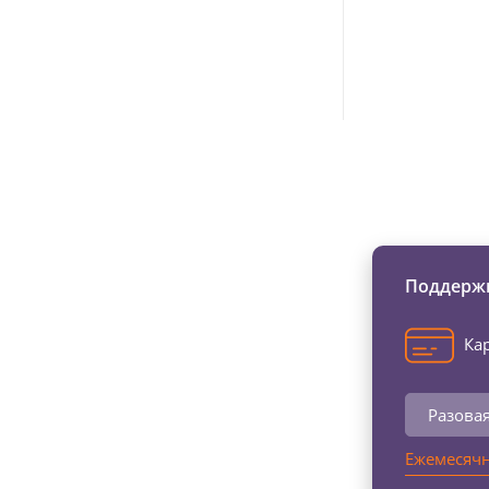
Изменяйте жи
Поддержи
Кар
Разова
Ежемесячн