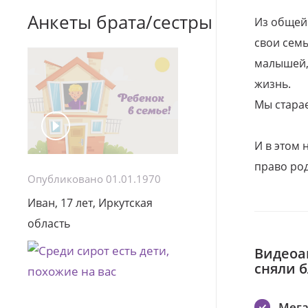
Анкеты брата/сестры
Из общей
свои семь
малышей, 
жизнь.
Мы стара
И в этом
право род
Опубликовано 01.01.1970
Иван, 17 лет, Иркутская
область
Видеоа
сняли 
Мег