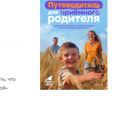
ть, что
гой»