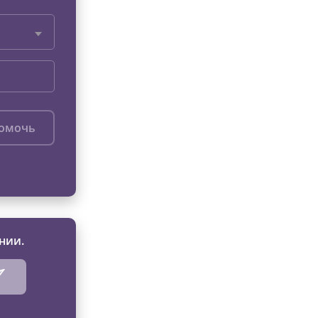
помочь
нии.