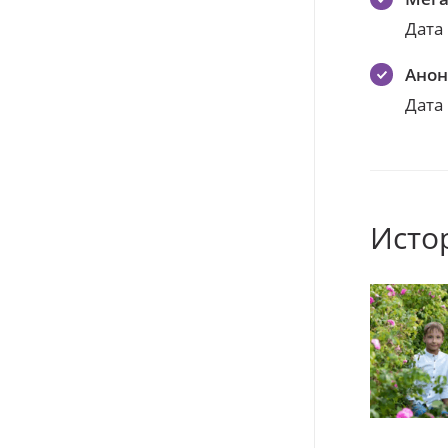
Дата
Ано
Дата
Исто