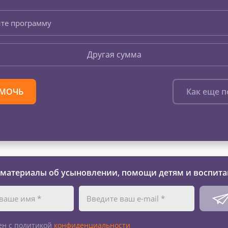
те программу
Другая сумма
МОЧЬ
Как еще 
 материалы об усыновлении, помощи детям и воспита
ен с политикой
конфиденциальности