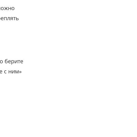
можно
реплять
о берите
е с ним»