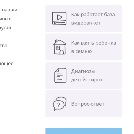
е нашли
Как работает база
ливых
видеоанкет
ругая
Как взять ребенка
тво.
в семью
щающее
Диагнозы
детей- сирот
Вопрос-ответ