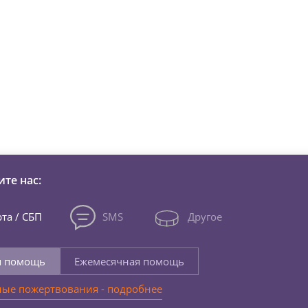
зни детей из детских домов 
те нас:
та / СБП
SMS
Другое
я помощь
Ежемесячная помощь
ые пожертвования - подробнее