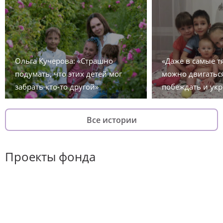
Ольга Кучерова: «Страшно
«Даже в самые 
подумать, что этих детей мог
можно двигаться
забрать кто-то другой»
побеждать и укр
Все истории
Проекты фонда