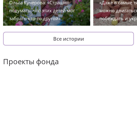
Ольга Кучерова: «Страшно
«Даже в самые 
подумать, что этих детей мог
можно двигаться
забрать кто-то другой»
побеждать и укр
Все истории
Проекты фонда