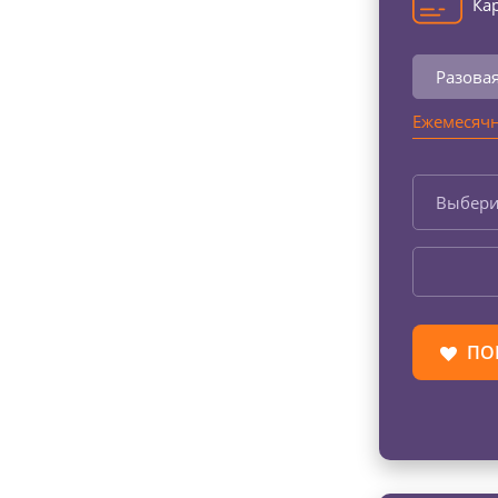
Кар
Разова
Ежемесячн
Выбери
ПО