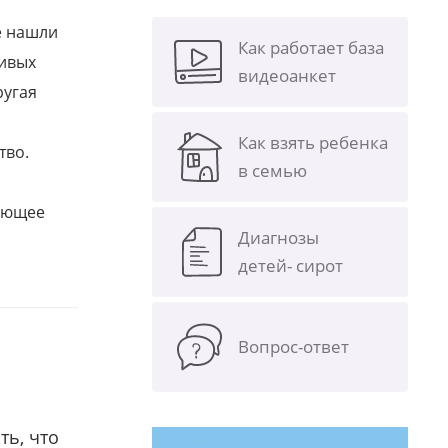
е нашли
Как работает база
ливых
видеоанкет
ругая
Как взять ребенка
тво.
в семью
щающее
Диагнозы
детей- сирот
Вопрос-ответ
ть, что