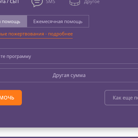
та / СБП
SMS
Другое
я помощь
Ежемесячная помощь
ые пожертвования - подробнее
те программу
Другая сумма
МОЧЬ
Как еще 