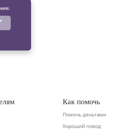
нии.
елям
Как помочь
Помочь деньгами
Хороший повод