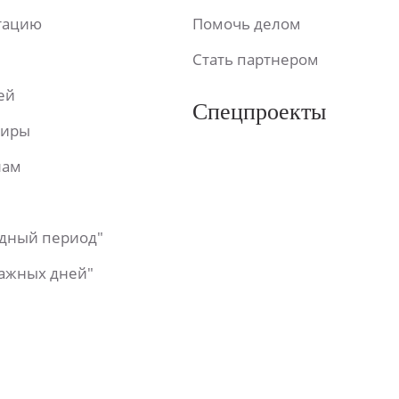
ьтацию
Помочь делом
Стать партнером
ей
Спецпроекты
фиры
лам
одный период"
важных дней"