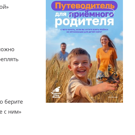
гой»
можно
реплять
о берите
е с ним»