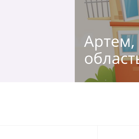
Артем, 
област