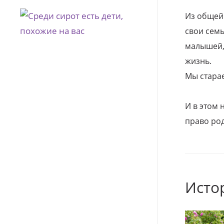
Из общей
свои семь
малышей, 
жизнь.
Мы стара
И в этом
право род
Исто