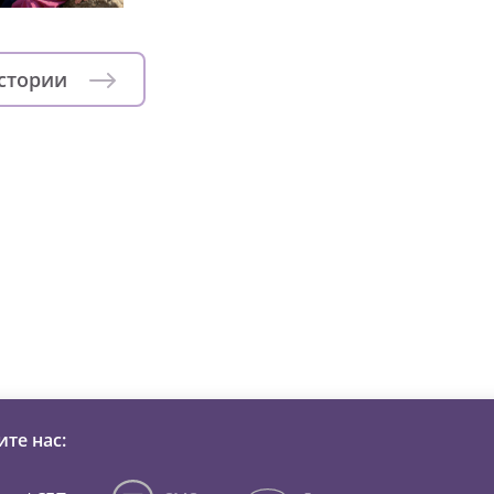
истории
зни детей из детских домов 
те нас: