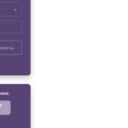
помочь
нии.