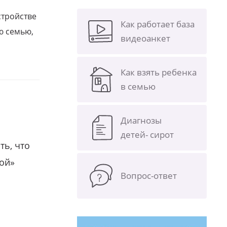
стройстве
Как работает база
ю семью,
видеоанкет
Как взять ребенка
в семью
Диагнозы
детей- сирот
ть, что
гой»
Вопрос-ответ