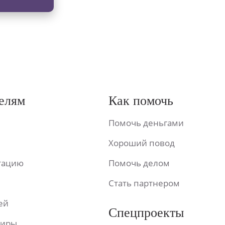
елям
Как помочь
Помочь деньгами
Хороший повод
ьтацию
Помочь делом
Стать партнером
ей
Спецпроекты
фиры