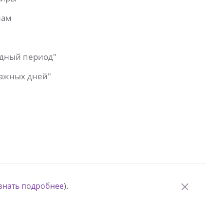
лам
одный период"
важных дней"
знать подробнее
).
© Измени одну жизнь