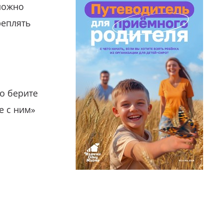
можно
реплять
о берите
е с ним»