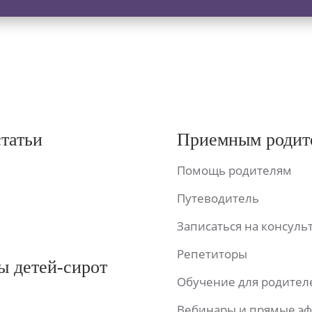
статьи
Приемным родит
Помощь родителям
Путеводитель
Записаться на консул
Репетиторы
ы детей-сирот
Обучение для родител
Вебинары и прямые э