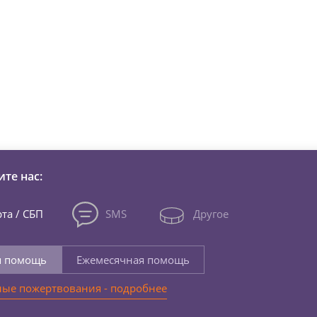
зни детей из детских домов 
те нас:
та / СБП
SMS
Другое
я помощь
Ежемесячная помощь
ые пожертвования - подробнее