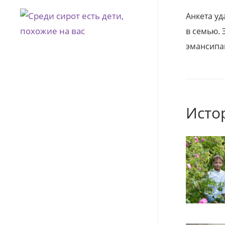
Анкета уд
в семью. 
эмансипа
Исто