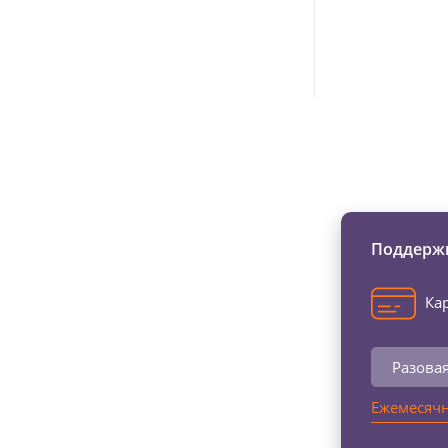
Изменяйте жи
Поддержи
Кар
Разова
Ежемесячн