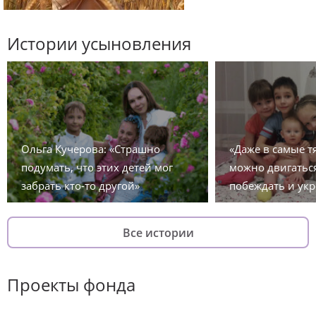
Истории усыновления
Ольга Кучерова: «Страшно
«Даже в самые 
подумать, что этих детей мог
можно двигаться
забрать кто-то другой»
побеждать и укр
Все истории
Проекты фонда