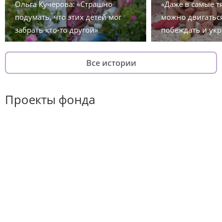
Ольга Кучерова: «Страшно
«Даже в самые 
подумать, что этих детей мог
можно двигаться
забрать кто-то другой»
побеждать и укр
Все истории
Проекты фонда