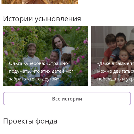
Истории усыновления
Ольга Кучерова: «Страшно
«Даже в самые 
подумать, что этих детей мог
можно двигаться
забрать кто-то другой»
побеждать и укр
Все истории
Проекты фонда