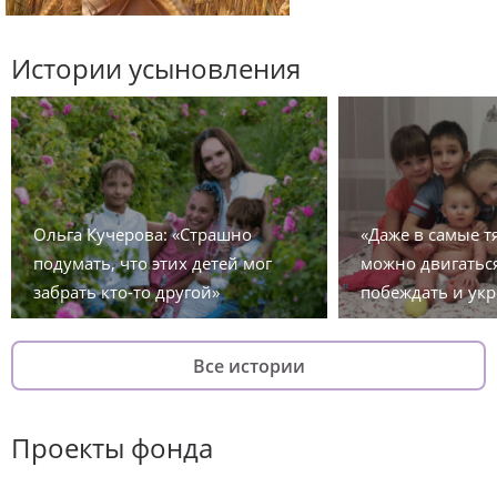
Истории усыновления
Ольга Кучерова: «Страшно
«Даже в самые 
подумать, что этих детей мог
можно двигаться
забрать кто-то другой»
побеждать и укр
Все истории
Проекты фонда