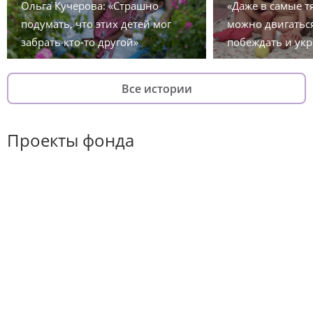
Ольга Кучерова: «Страшно
«Даже в самые 
подумать, что этих детей мог
можно двигаться
забрать кто-то другой»
побеждать и укр
Все истории
Проекты фонда