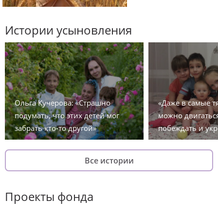
Истории усыновления
Ольга Кучерова: «Страшно
«Даже в самые 
подумать, что этих детей мог
можно двигаться
забрать кто-то другой»
побеждать и укр
Все истории
Проекты фонда