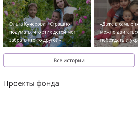
Ольга Кучерова: «Страшно
«Даже в самые 
подумать, что этих детей мог
можно двигаться
забрать кто-то другой»
побеждать и укр
Все истории
Проекты фонда