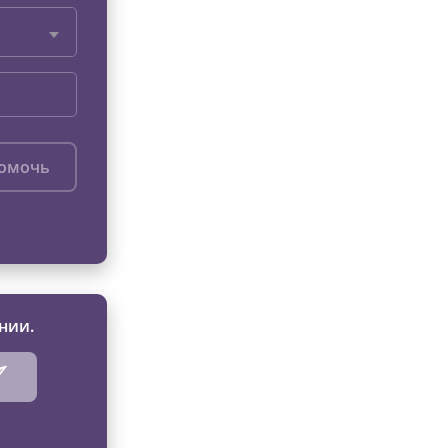
помочь
нии.