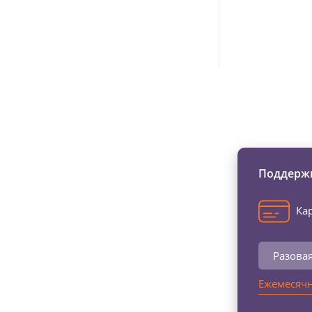
Изменяйте жи
Поддержи
Кар
Разова
Ежемесячн