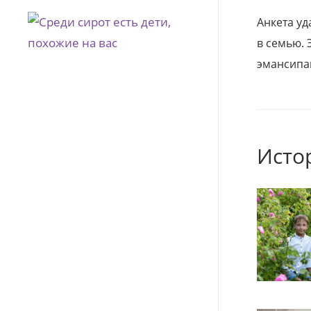
Анкета уд
в семью. 
эмансипа
Исто