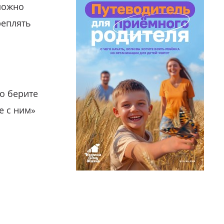
можно
реплять
о берите
е с ним»