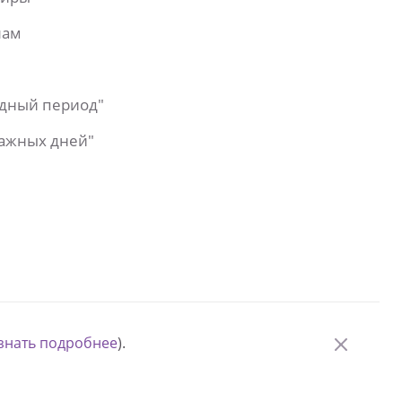
лам
одный период"
важных дней"
знать подробнее
).
© Измени одну жизнь