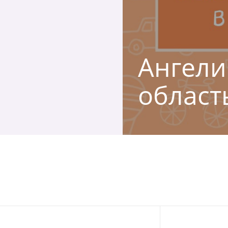
Ангели
област