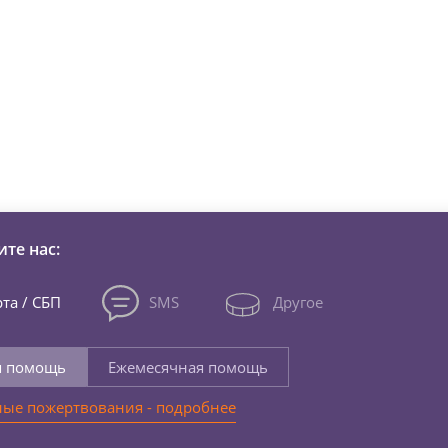
зни детей из детских домов 
те нас:
та / СБП
SMS
Другое
я помощь
Ежемесячная помощь
ые пожертвования - подробнее