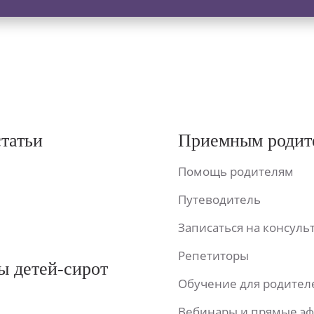
статьи
Приемным родит
Помощь родителям
Путеводитель
Записаться на консул
Репетиторы
ы детей-сирот
Обучение для родител
Вебинары и прямые э