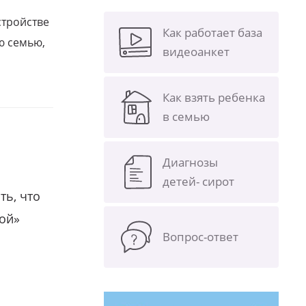
стройстве
Как работает база
ю семью,
видеоанкет
Как взять ребенка
в семью
Диагнозы
детей- сирот
ть, что
гой»
Вопрос-ответ