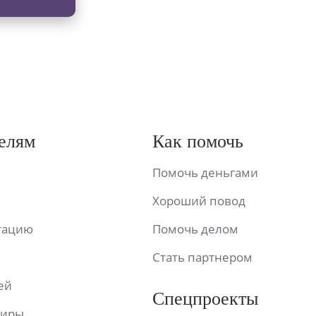
елям
Как помочь
Помочь деньгами
Хороший повод
ьтацию
Помочь делом
Стать партнером
ей
Спецпроекты
фиры