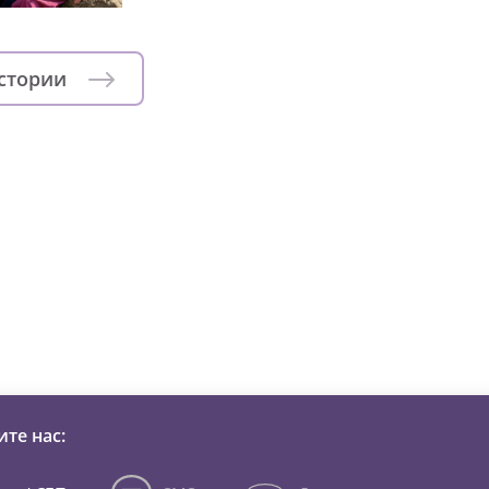
истории
зни детей из детских домов 
те нас: