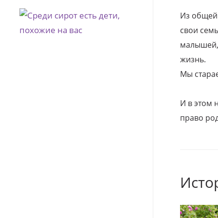
Из общей
свои семь
малышей, 
жизнь.
Мы стара
И в этом
право род
Исто