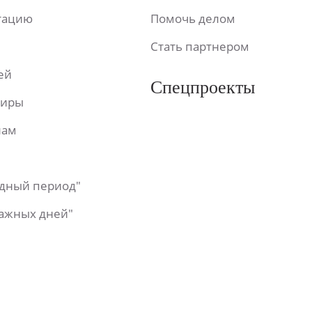
ьтацию
Помочь делом
Стать партнером
ей
Спецпроекты
фиры
лам
одный период"
важных дней"