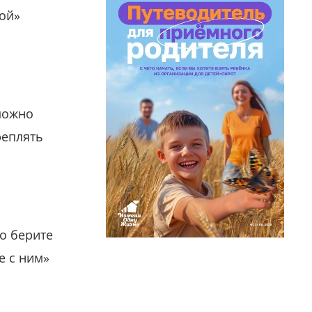
гой»
можно
реплять
о берите
е с ним»