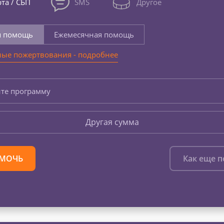
та / СБП
SMS
Другое
я помощь
Ежемесячная помощь
ые пожертвования - подробнее
те программу
Другая сумма
МОЧЬ
Как еще 