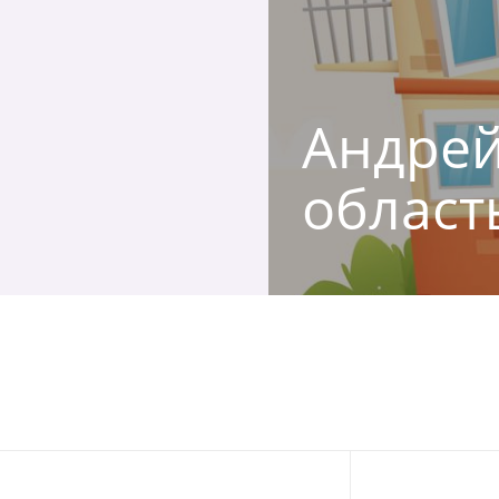
Андрей
област