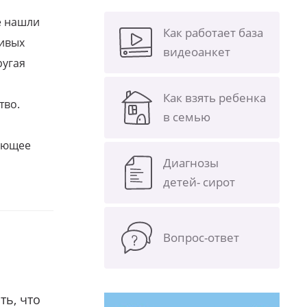
е нашли
Как работает база
ливых
видеоанкет
ругая
Как взять ребенка
тво.
в семью
щающее
Диагнозы
детей- сирот
Вопрос-ответ
ть, что