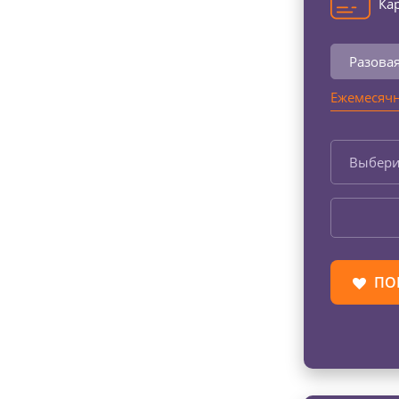
Кар
Разова
Ежемесячн
Выбери
ПО