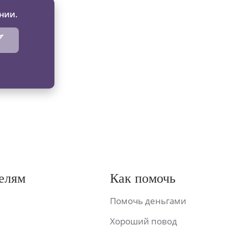
нии.
елям
Как помочь
Помочь деньгами
Хороший повод