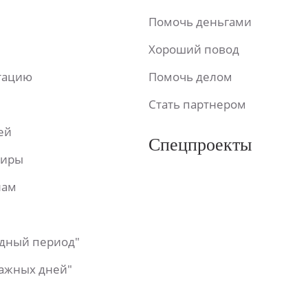
Помочь деньгами
Хороший повод
ьтацию
Помочь делом
Стать партнером
ей
Спецпроекты
фиры
лам
одный период"
важных дней"