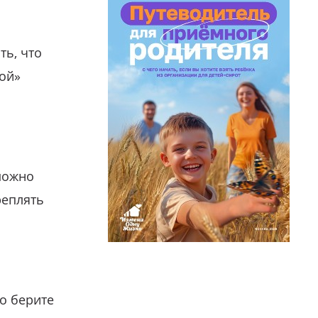
ть, что
гой»
можно
реплять
о берите