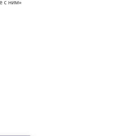
е с ним»
вместе с нами