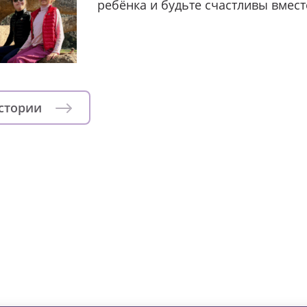
ребёнка и будьте счастливы вмест
истории
зни детей из детских домов 