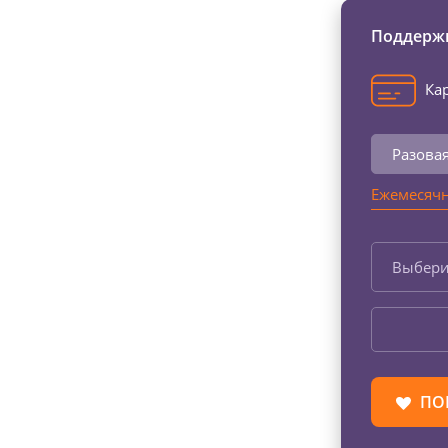
Поддержи
Кар
Разова
Ежемесячн
Выбери
ПО