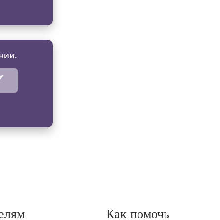
нии.
елям
Как помочь