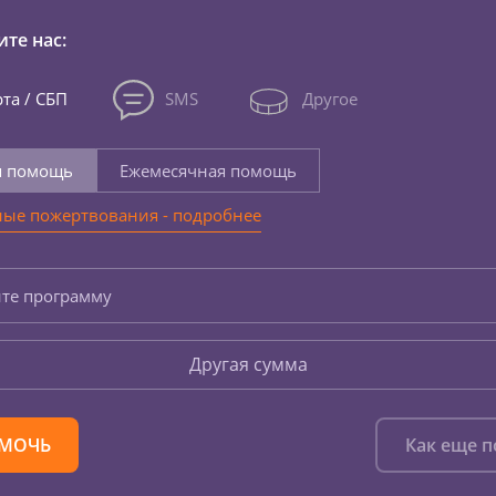
те нас:
та / СБП
SMS
Другое
я помощь
Ежемесячная помощь
ые пожертвования - подробнее
те программу
Другая сумма
МОЧЬ
Как еще 