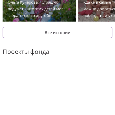
Ольга Кучерова: «Страшно
«Даже в самые 
подумать, что этих детей мог
можно двигаться
забрать кто-то другой»
побеждать и укр
Все истории
Проекты фонда