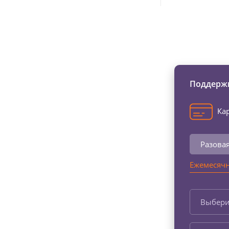
Изменяйте жи
Поддержи
Кар
Разова
Ежемесячн
Выбери