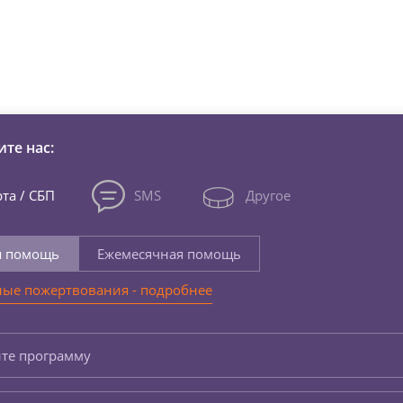
зни детей из детских домов 
те нас:
та / СБП
SMS
Другое
я помощь
Ежемесячная помощь
ые пожертвования - подробнее
те программу