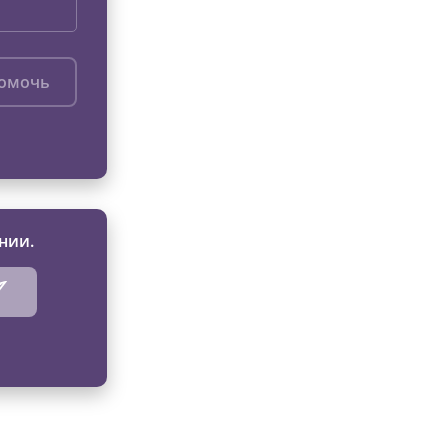
помочь
нии.