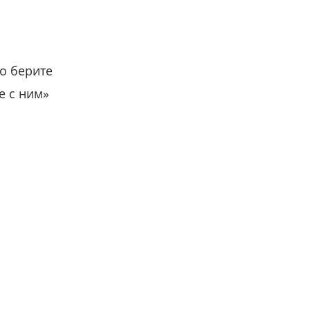
о берите
е с ним»