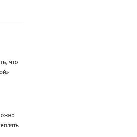
ть, что
гой»
можно
реплять