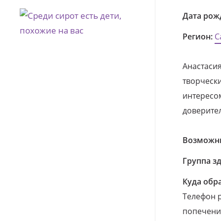
Дата рож
Регион:
С
Анастасия
творчески
интересом
доверите
Возможны
Группа з
Куда обр
Телефон р
попечения