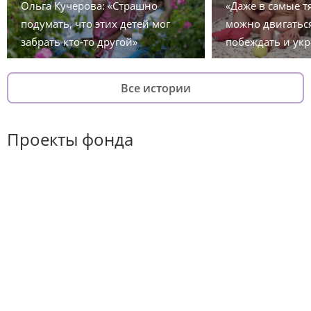
Ольга Кучерова: «Страшно
«Даже в самые 
подумать, что этих детей мог
можно двигаться
забрать кто-то другой»
побеждать и укр
Все истории
Проекты фонда