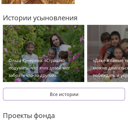
Истории усыновления
Ольга Кучерова: «Страшно
«Даже в самые 
подумать, что этих детей мог
можно двигаться
забрать кто-то другой»
побеждать и укр
Все истории
Проекты фонда