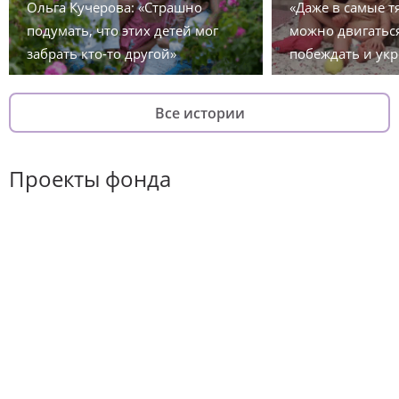
Ольга Кучерова: «Страшно
«Даже в самые 
подумать, что этих детей мог
можно двигаться
забрать кто-то другой»
побеждать и укр
Все истории
Проекты фонда