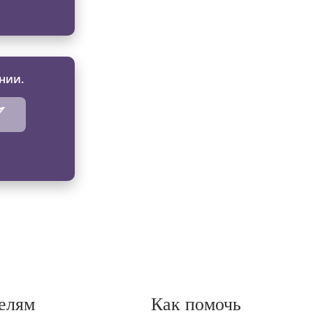
нии.
елям
Как помочь