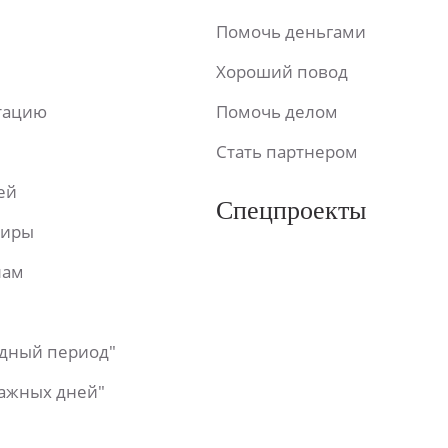
Помочь деньгами
Хороший повод
ьтацию
Помочь делом
Стать партнером
ей
Спецпроекты
фиры
лам
одный период"
важных дней"