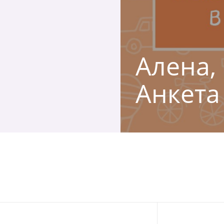
Алена, 
Анкета