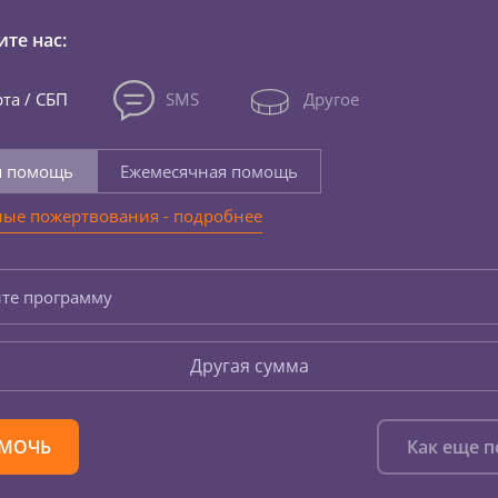
те нас:
та / СБП
SMS
Другое
я помощь
Ежемесячная помощь
ые пожертвования - подробнее
те программу
Другая сумма
МОЧЬ
Как еще 