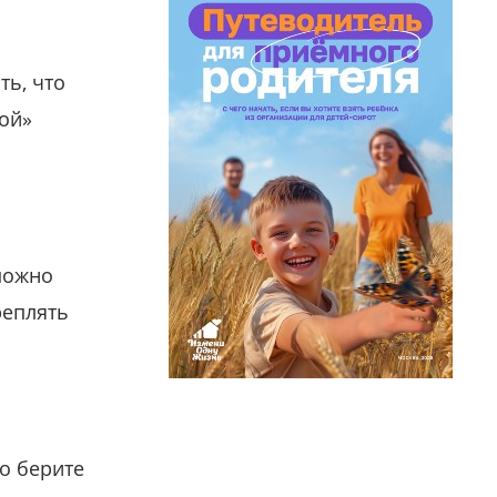
ть, что
гой»
можно
реплять
о берите