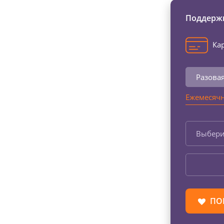
Поддержи
Кар
Разова
Ежемесячн
Выбери
ПО