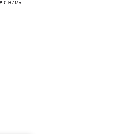
е с ним»
вместе с нами