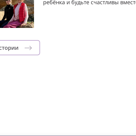
ребёнка и будьте счастливы вмест
истории
зни детей из детских домов 