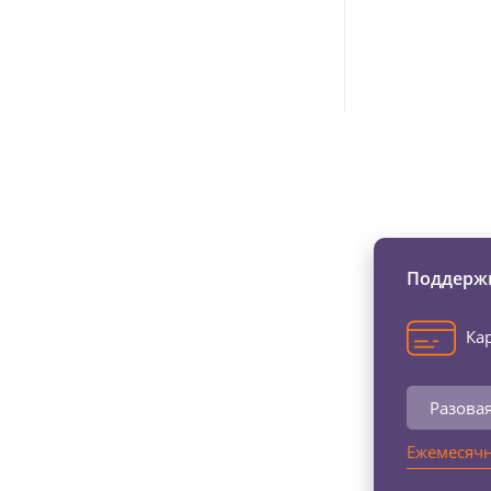
Изменяйте жи
Поддержи
Кар
Разова
Ежемесячн