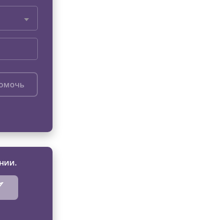
помочь
нии.