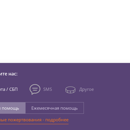
зни детей из детских домов 
те нас:
та / СБП
SMS
Другое
я помощь
Ежемесячная помощь
ые пожертвования - подробнее