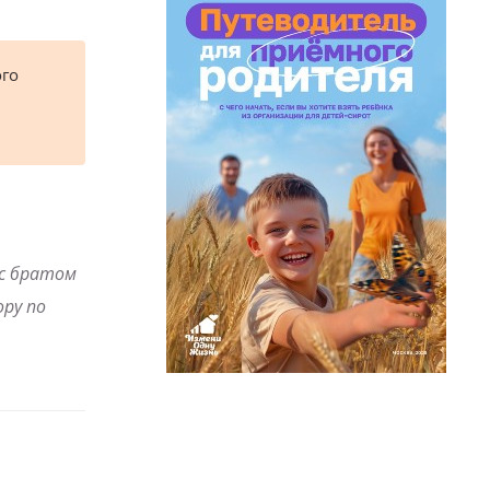
ого
 с братом
ру по