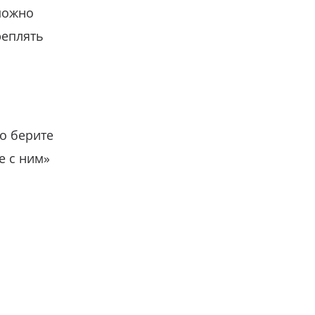
можно
реплять
о берите
е с ним»