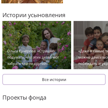
Истории усыновления
Ольга Кучерова: «Страшно
«Даже в самые 
подумать, что этих детей мог
можно двигаться
забрать кто-то другой»
побеждать и укр
Все истории
Проекты фонда