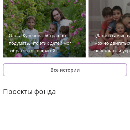
Ольга Кучерова: «Страшно
«Даже в самые 
подумать, что этих детей мог
можно двигаться
забрать кто-то другой»
побеждать и укр
Все истории
Проекты фонда