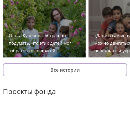
Ольга Кучерова: «Страшно
«Даже в самые 
подумать, что этих детей мог
можно двигаться
забрать кто-то другой»
побеждать и укр
Все истории
Проекты фонда