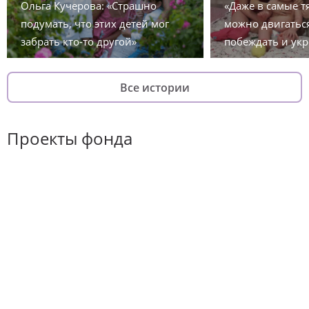
Ольга Кучерова: «Страшно
«Даже в самые 
подумать, что этих детей мог
можно двигаться
забрать кто-то другой»
побеждать и укр
Все истории
Проекты фонда